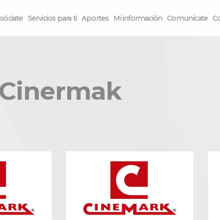
sóciate
Servicios para ti
Aportes
Mi información
Comunícate
C
Cinermak