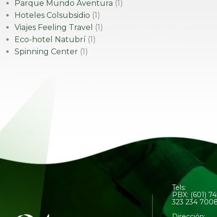
Parque Mundo Aventura
(1)
Hoteles Colsubsidio
(1)
Viajes Feeling Travel
(1)
Eco-hotel Natubrí
(1)
Spinning Center
(1)
Tels:
PBX: (601) 7
323 234 700
Dirección: