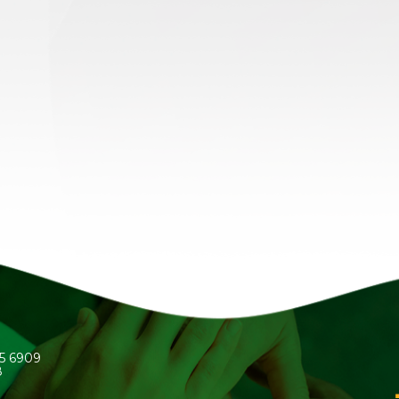
45 6909
8