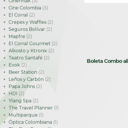
Cinermak
(3)
Cine Colombia
(3)
El Corral
(2)
Crepes y Waffles
(2)
Seguros Bolívar
(2)
Mapfre
(2)
El Corral Gourmet
(2)
Alkosto y Ktronix
(2)
Teatro Santafé
(2)
Boleta Combo a
Evok
(2)
Beer Station
(2)
Leños y Carbón
(2)
Papa Johns
(2)
HDI
(2)
Ylang Spa
(2)
The Travel Planner
(1)
Multiparque
(1)
Óptica Colombiana
(1)