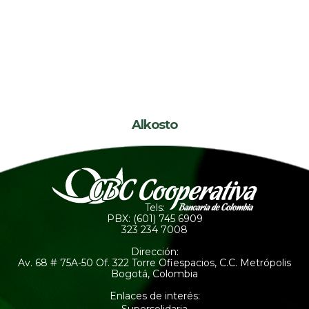
Alkosto
Tels:
PBX: (601) 745 6909
323 234 7008
Dirección:
Av. 68 # 75A-50 Of. 322 Torre Ofiespacios, C.C. Metrópolis
Bogotá, Colombia
Enlaces de interés: